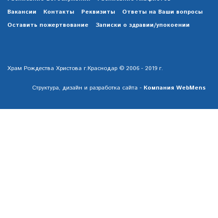
Вакансии
Контакты
Реквизиты
Ответы на Ваши вопросы
Оставить пожертвование
Записки о здравии/упокоении
Храм Рождества Христова г.Краснодар © 2006 - 2019 г.
Структура, дизайн и разработка сайта -
Компания WebMens