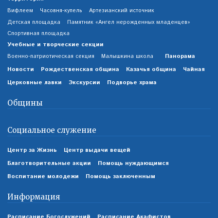
Вифлеем
Часовня-купель
Артезианский источник
Детская площадка
Памятник «Ангел нерожденных младенцев»
Спортивная площадка
Учебные и творческие секции
Панорама
Военно-патриотическая секция
Малышкина школа
Новости
Рождественская община
Казачья община
Чайная
Церковные лавки
Экскурсии
Подворье храма
Общины
Социальное служение
Центр за Жизнь
Центр выдачи вещей
Благотворительные акции
Помощь нуждающимся
Воспитание молодежи
Помощь заключенным
Информация
Расписание Богослужений
Расписание Акафистов