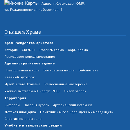
Адрес: г.Краснодар, ЮМР,
ул. Рождественская набережная, 1
О нашем Храме
Храм Рождества Христова
История
Святыни
Роспись храма
Хоры Храма
Приходское консультирование
Административное здание
Православная школа
Воскресная школа
Библиотека
Казачий хуторок
Музей в хате Атамана
Ремесленные мастерские
Учебно-выставочный корпус РПШ
Живой уголок
Территория
Вифлеем
Часовня-купель
Артезианский источник
Детская площадка
Памятник «Ангел нерожденных младенцев»
Спортивная площадка
Учебные и творческие секции