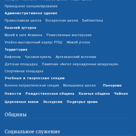
Приходское консультирование
Административное здание
Православная школа
Воскресная школа
Библиотека
Казачий хуторок
Музей в хате Атамана
Ремесленные мастерские
Учебно-выставочный корпус РПШ
Живой уголок
Территория
Вифлеем
Часовня-купель
Артезианский источник
Детская площадка
Памятник «Ангел нерожденных младенцев»
Спортивная площадка
Учебные и творческие секции
Панорама
Военно-патриотическая секция
Малышкина школа
Новости
Рождественская община
Казачья община
Чайная
Церковные лавки
Экскурсии
Подворье храма
Общины
Социальное служение