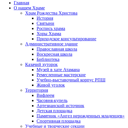
Главная
О нашем Храме
Храм Рождества Христова
История
Святыни
Роспись храма
Хоры Храма
Приходское консультирование
Административное здание
Православная школа
Воскресная школа
Библиотека
Казачий хуторок
Музей в хате Атамана
Ремесленные мастерские
Учебно-выставочный корпус РПШ
Живой уголок
Территория
Вифлеем
Часовня-купель
Артезианский источник
Детская площадка
Памятник «Ангел нерожденных младенцев»
Спортивная площадка
Учебные и творческие секции