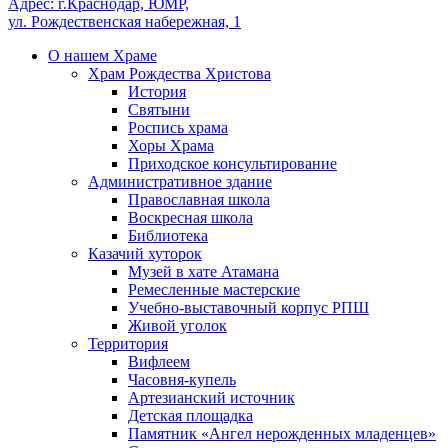
Адрес: г.Краснодар, ЮМР,
ул. Рождественская набережная, 1
О нашем Храме
Храм Рождества Христова
История
Святыни
Роспись храма
Хоры Храма
Приходское консультирование
Административное здание
Православная школа
Воскресная школа
Библиотека
Казачий хуторок
Музей в хате Атамана
Ремесленные мастерские
Учебно-выставочный корпус РПШ
Живой уголок
Территория
Вифлеем
Часовня-купель
Артезианский источник
Детская площадка
Памятник «Ангел нерожденных младенцев»