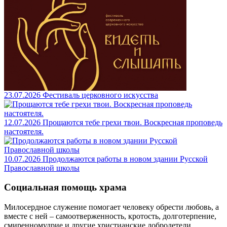
23.07.2026
Фестиваль церковного искусства
12.07.2026
Прощаются тебе грехи твои. Воскресная проповедь
настоятеля.
10.07.2026
Продолжаются работы в новом здании Русской
Православной школы
Социальная помощь храма
Милосердное служение помогает человеку обрести любовь, а
вместе с ней – самоотверженность, кротость, долготерпение,
смиренномудрие и другие христианские добродетели