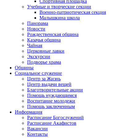
Спортивная площадка
Учебные и творческие секции
Военно-патриотическая секция
Малышкина школа
Панорама
Новости
Рождественская община
Казачья община
Чайная
Церковные лавки
Экскурсии
Подворье храма
Общины
Социальное служение
Центр за Жизнь
Центр выдачи вещей
Благотворительные акции
Помощь нуждающимся
Воспитание молодежи
Помощь заключенным
Информация
Расписание Богослужений
Расписание Акафистов
Вакансии
Контакты