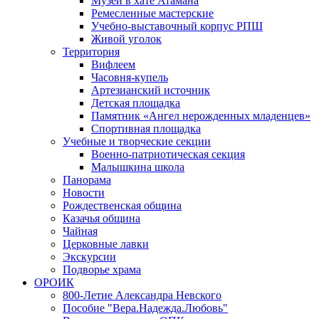
Музей в хате Атамана
Ремесленные мастерские
Учебно-выставочный корпус РПШ
Живой уголок
Территория
Вифлеем
Часовня-купель
Артезианский источник
Детская площадка
Памятник «Ангел нерожденных младенцев»
Спортивная площадка
Учебные и творческие секции
Военно-патриотическая секция
Малышкина школа
Панорама
Новости
Рождественская община
Казачья община
Чайная
Церковные лавки
Экскурсии
Подворье храма
ОРОИК
800-Летие Александра Невского
Пособие "Вера.Надежда.Любовь"