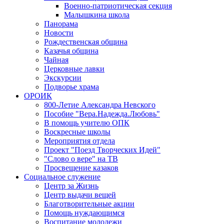
Военно-патриотическая секция
Малышкина школа
Панорама
Новости
Рождественская община
Казачья община
Чайная
Церковные лавки
Экскурсии
Подворье храма
ОРОИК
800-Летие Александра Невского
Пособие "Вера.Надежда.Любовь"
В помощь учителю ОПК
Воскресные школы
Мероприятия отдела
Проект "Поезд Творческих Идей"
"Слово о вере" на ТВ
Просвещение казаков
Социальное служение
Центр за Жизнь
Центр выдачи вещей
Благотворительные акции
Помощь нуждающимся
Воспитание молодежи