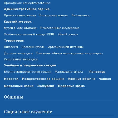
Приходское консультирование
Административное здание
Православная школа
Воскресная школа
Библиотека
Казачий хуторок
Музей в хате Атамана
Ремесленные мастерские
Учебно-выставочный корпус РПШ
Живой уголок
Территория
Вифлеем
Часовня-купель
Артезианский источник
Детская площадка
Памятник «Ангел нерожденных младенцев»
Спортивная площадка
Учебные и творческие секции
Панорама
Военно-патриотическая секция
Малышкина школа
Новости
Рождественская община
Казачья община
Чайная
Церковные лавки
Экскурсии
Подворье храма
Общины
Социальное служение