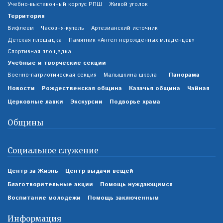
Учебно-выставочный корпус РПШ
Живой уголок
Территория
Вифлеем
Часовня-купель
Артезианский источник
Детская площадка
Памятник «Ангел нерожденных младенцев»
Спортивная площадка
Учебные и творческие секции
Панорама
Военно-патриотическая секция
Малышкина школа
Новости
Рождественская община
Казачья община
Чайная
Церковные лавки
Экскурсии
Подворье храма
Общины
Социальное служение
Центр за Жизнь
Центр выдачи вещей
Благотворительные акции
Помощь нуждающимся
Воспитание молодежи
Помощь заключенным
Информация