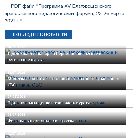
PDF-файл "Программа XV Благовещенского
православного педагогический форума, 22-26 марта
2021 г."
ПОСЛЕДНИЕ НОВОСТИ
02.08.2026
Продолжается набор на Церковно-певческие и
регентские курсы
31.07.2026
Молитва в госпитале о здравии всех воинов-участников
СВО
27.07.2026
Чудесное насыщение и три важных урока
23.07.2026
Фестиваль церковного искусства
12.07.2026