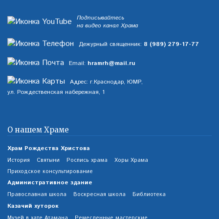
Подписывайтесь
на видео канал Храма
Дежурный священник:
8 (989) 279-17-77
Email:
hramrh@mail.ru
Адрес: г.Краснодар, ЮМР,
ул. Рождественская набережная, 1
О нашем Храме
Храм Рождества Христова
История
Святыни
Роспись храма
Хоры Храма
Приходское консультирование
Административное здание
Православная школа
Воскресная школа
Библиотека
Казачий хуторок
Музей в хате Атамана
Ремесленные мастерские