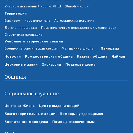
Учебно-выставочный корпус РПШ
Живой уголок
Территория
Вифлеем
Часовня-купель
Артезианский источник
Детская площадка
Памятник «Ангел нерожденных младенцев»
Спортивная площадка
Учебные и творческие секции
Панорама
Военно-патриотическая секция
Малышкина школа
Новости
Рождественская община
Казачья община
Чайная
Церковные лавки
Экскурсии
Подворье храма
Общины
Социальное служение
Центр за Жизнь
Центр выдачи вещей
Благотворительные акции
Помощь нуждающимся
Воспитание молодежи
Помощь заключенным