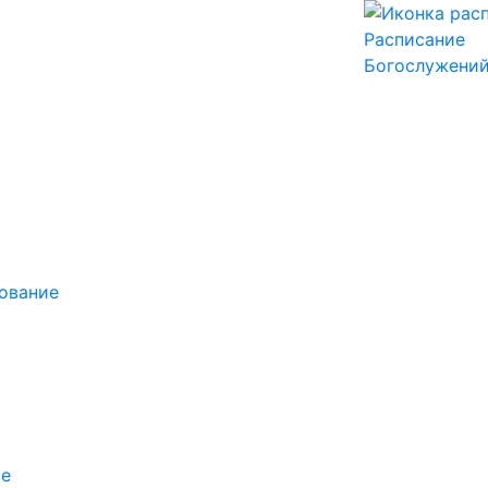
Расписание
Богослужени
ование
ие