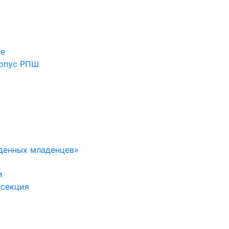
ие
орпус РПШ
денных младенцев»
и
 секция