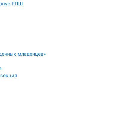
орпус РПШ
денных младенцев»
и
 секция