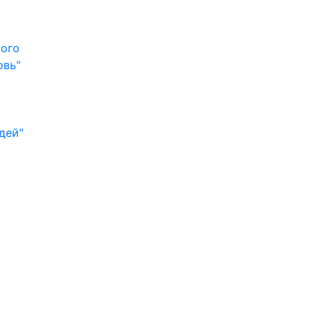
кого
овь"
дей"