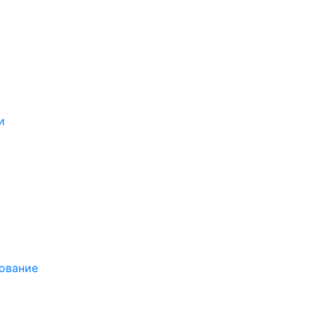
и
ование