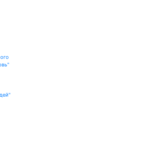
кого
овь"
дей"