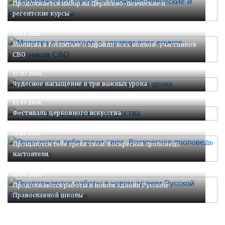
Продолжается набор на Церковно-певческие и
регентские курсы
31.07.2026
Молитва в госпитале о здравии всех воинов-участников
СВО
27.07.2026
Чудесное насыщение и три важных урока
23.07.2026
Фестиваль церковного искусства
12.07.2026
Прощаются тебе грехи твои. Воскресная проповедь
настоятеля.
10.07.2026
Продолжаются работы в новом здании Русской
Православной школы