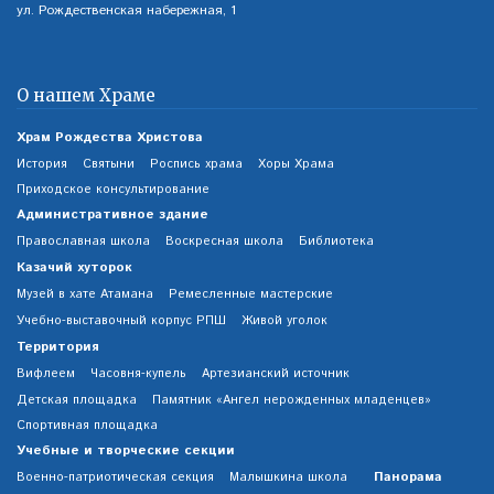
ул. Рождественская набережная, 1
О нашем Храме
Храм Рождества Христова
История
Святыни
Роспись храма
Хоры Храма
Приходское консультирование
Административное здание
Православная школа
Воскресная школа
Библиотека
Казачий хуторок
Музей в хате Атамана
Ремесленные мастерские
Учебно-выставочный корпус РПШ
Живой уголок
Территория
Вифлеем
Часовня-купель
Артезианский источник
Детская площадка
Памятник «Ангел нерожденных младенцев»
Спортивная площадка
Учебные и творческие секции
Панорама
Военно-патриотическая секция
Малышкина школа