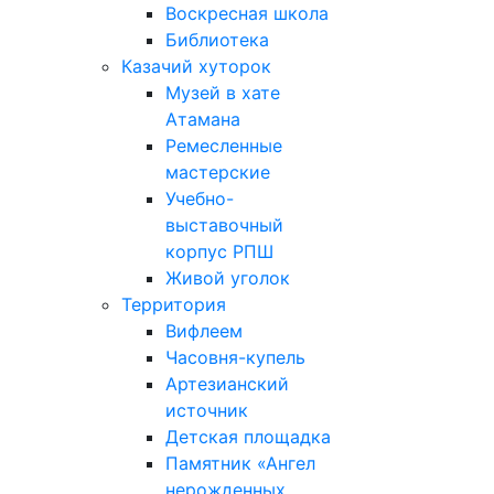
Воскресная школа
Библиотека
Казачий хуторок
Музей в хате
Атамана
Ремесленные
мастерские
Учебно-
выставочный
корпус РПШ
Живой уголок
Территория
Вифлеем
Часовня-купель
Артезианский
источник
Детская площадка
Памятник «Ангел
нерожденных