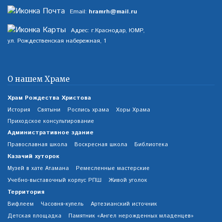
Email:
hramrh@mail.ru
Адрес: г.Краснодар, ЮМР,
ул. Рождественская набережная, 1
О нашем Храме
Храм Рождества Христова
История
Святыни
Роспись храма
Хоры Храма
Приходское консультирование
Административное здание
Православная школа
Воскресная школа
Библиотека
Казачий хуторок
Музей в хате Атамана
Ремесленные мастерские
Учебно-выставочный корпус РПШ
Живой уголок
Территория
Вифлеем
Часовня-купель
Артезианский источник
Детская площадка
Памятник «Ангел нерожденных младенцев»