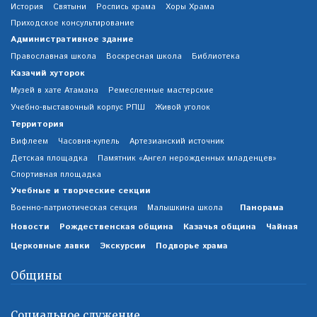
История
Святыни
Роспись храма
Хоры Храма
Приходское консультирование
Административное здание
Православная школа
Воскресная школа
Библиотека
Казачий хуторок
Музей в хате Атамана
Ремесленные мастерские
Учебно-выставочный корпус РПШ
Живой уголок
Территория
Вифлеем
Часовня-купель
Артезианский источник
Детская площадка
Памятник «Ангел нерожденных младенцев»
Спортивная площадка
Учебные и творческие секции
Панорама
Военно-патриотическая секция
Малышкина школа
Новости
Рождественская община
Казачья община
Чайная
Церковные лавки
Экскурсии
Подворье храма
Общины
Социальное служение