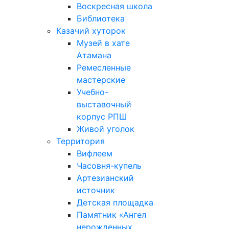
Воскресная школа
Библиотека
Казачий хуторок
Музей в хате
Атамана
Ремесленные
мастерские
Учебно-
выставочный
корпус РПШ
Живой уголок
Территория
Вифлеем
Часовня-купель
Артезианский
источник
Детская площадка
Памятник «Ангел
нерожденных