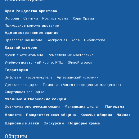
Храм Рождества Христова
История
Святыни
Роспись храма
Хоры Храма
Приходское консультирование
Административное здание
Православная школа
Воскресная школа
Библиотека
Казачий хуторок
Музей в хате Атамана
Ремесленные мастерские
Учебно-выставочный корпус РПШ
Живой уголок
Территория
Вифлеем
Часовня-купель
Артезианский источник
Детская площадка
Памятник «Ангел нерожденных младенцев»
Спортивная площадка
Учебные и творческие секции
Панорама
Военно-патриотическая секция
Малышкина школа
Новости
Рождественская община
Казачья община
Чайная
Церковные лавки
Экскурсии
Подворье храма
Общины