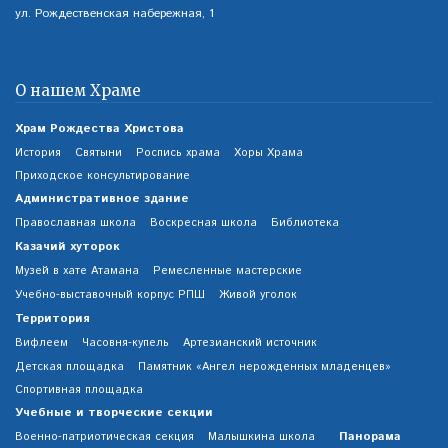
ул. Рождественская набережная, 1
О нашем Храме
Храм Рождества Христова
История
Святыни
Роспись храма
Хоры Храма
Приходское консультирование
Административное здание
Православная школа
Воскресная школа
Библиотека
Казачий хуторок
Музей в хате Атамана
Ремесленные мастерские
Учебно-выставочный корпус РПШ
Живой уголок
Территория
Вифлеем
Часовня-купель
Артезианский источник
Детская площадка
Памятник «Ангел нерожденных младенцев»
Спортивная площадка
Учебные и творческие секции
Панорама
Военно-патриотическая секция
Малышкина школа