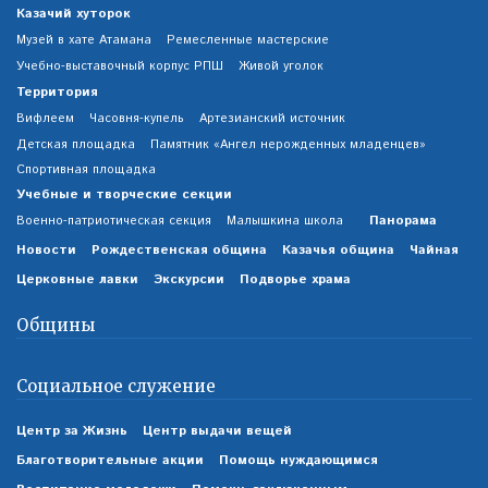
Казачий хуторок
Музей в хате Атамана
Ремесленные мастерские
Учебно-выставочный корпус РПШ
Живой уголок
Территория
Вифлеем
Часовня-купель
Артезианский источник
Детская площадка
Памятник «Ангел нерожденных младенцев»
Спортивная площадка
Учебные и творческие секции
Панорама
Военно-патриотическая секция
Малышкина школа
Новости
Рождественская община
Казачья община
Чайная
Церковные лавки
Экскурсии
Подворье храма
Общины
Социальное служение
Центр за Жизнь
Центр выдачи вещей
Благотворительные акции
Помощь нуждающимся