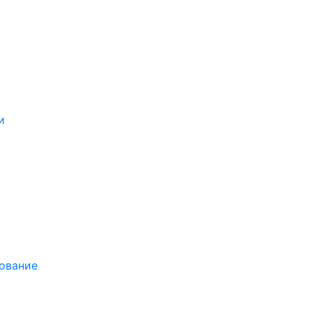
и
ование