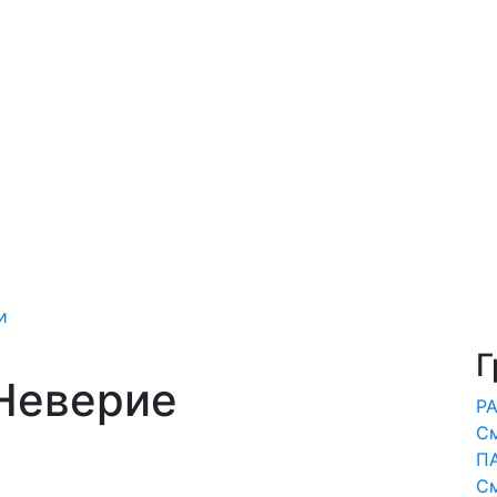
и
Г
 Неверие
Р
С
П
С