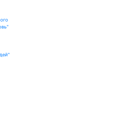
кого
овь"
дей"