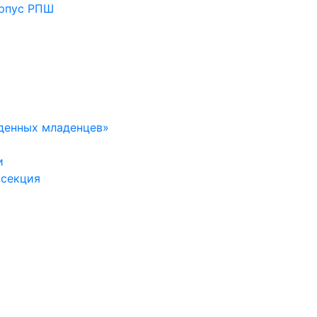
орпус РПШ
денных младенцев»
и
 секция