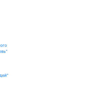
кого
овь"
дей"