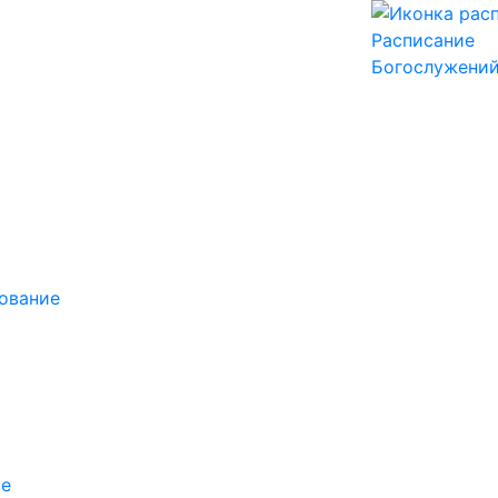
Расписание
Богослужени
ование
ие