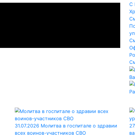
С 
Хр
С
По
уп
С
Оф
Ро
С
В
Ра
31.07.2026
Молитва в госпитале о здравии
27
всех воинов-участников СВО
ва