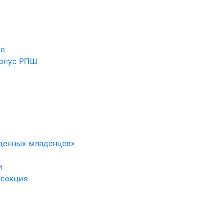
ие
орпус РПШ
денных младенцев»
и
 секция