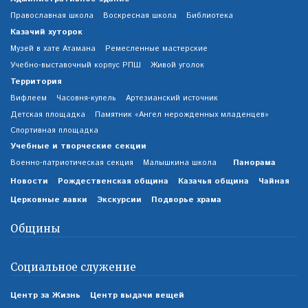
Православная школа
Воскресная школа
Библиотека
Казачий хуторок
Музей в хате Атамана
Ремесленные мастерские
Учебно-выставочный корпус РПШ
Живой уголок
Территория
Вифлеем
Часовня-купель
Артезианский источник
Детская площадка
Памятник «Ангел нерожденных младенцев»
Спортивная площадка
Учебные и творческие секции
Панорама
Военно-патриотическая секция
Малышкина школа
Новости
Рождественская община
Казачья община
Чайная
Церковные лавки
Экскурсии
Подворье храма
Общины
Социальное служение
Центр за Жизнь
Центр выдачи вещей