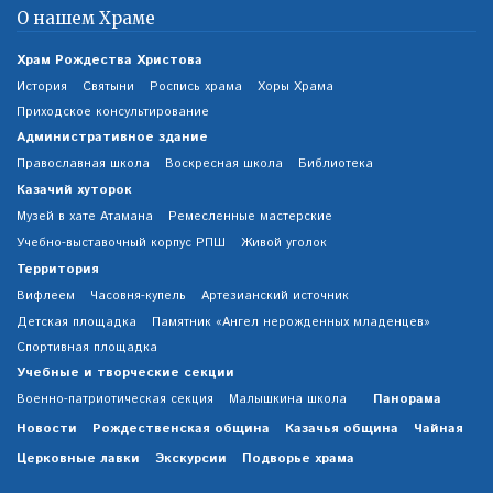
О нашем Храме
Храм Рождества Христова
История
Святыни
Роспись храма
Хоры Храма
Приходское консультирование
Административное здание
Православная школа
Воскресная школа
Библиотека
Казачий хуторок
Музей в хате Атамана
Ремесленные мастерские
Учебно-выставочный корпус РПШ
Живой уголок
Территория
Вифлеем
Часовня-купель
Артезианский источник
Детская площадка
Памятник «Ангел нерожденных младенцев»
Спортивная площадка
Учебные и творческие секции
Панорама
Военно-патриотическая секция
Малышкина школа
Новости
Рождественская община
Казачья община
Чайная
Церковные лавки
Экскурсии
Подворье храма