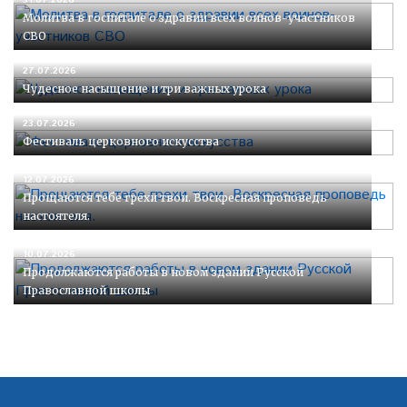
Молитва в госпитале о здравии всех воинов-участников
СВО
27.07.2026
Чудесное насыщение и три важных урока
23.07.2026
Фестиваль церковного искусства
12.07.2026
Прощаются тебе грехи твои. Воскресная проповедь
настоятеля.
10.07.2026
Продолжаются работы в новом здании Русской
Православной школы