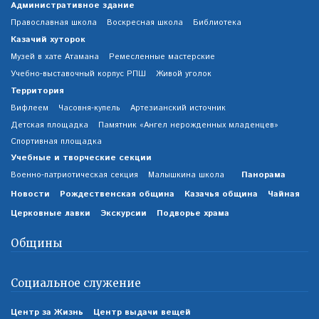
Административное здание
Православная школа
Воскресная школа
Библиотека
Казачий хуторок
Музей в хате Атамана
Ремесленные мастерские
Учебно-выставочный корпус РПШ
Живой уголок
Территория
Вифлеем
Часовня-купель
Артезианский источник
Детская площадка
Памятник «Ангел нерожденных младенцев»
Спортивная площадка
Учебные и творческие секции
Панорама
Военно-патриотическая секция
Малышкина школа
Новости
Рождественская община
Казачья община
Чайная
Церковные лавки
Экскурсии
Подворье храма
Общины
Социальное служение
Центр за Жизнь
Центр выдачи вещей