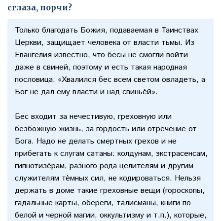
сглаза, порчи?
Только благодать Божия, подаваемая в Таинствах
Церкви, защищает человека от власти тьмы. Из
Евангелия известно, что бесы не смогли войти
даже в свиней, поэтому и есть такая народная
пословица: «Хвалился бес всем светом овладеть, а
Бог не дал ему власти и над свиньѐй».
Бес входит за нечестивую, греховную или
безбожную жизнь, за гордость или отречение от
Бога. Надо не делать смертных грехов и не
прибегать к слугам сатаны: колдунам, экстрасенсам,
гипнотизѐрам, разного рода целителям и другим
служителям тѐмных сил, не кодироваться. Нельзя
держать в доме такие греховные вещи (гороскопы,
гадальные карты, обереги, талисманы, книги по
белой и черной магии, оккультизму и т.п.), которые,