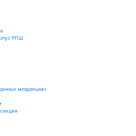
ие
орпус РПШ
денных младенцев»
и
 секция