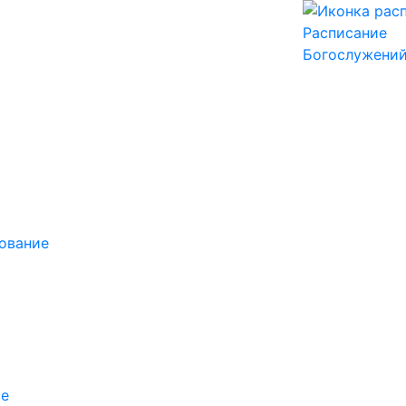
Расписание
Богослужени
ование
ие