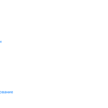
и
ование