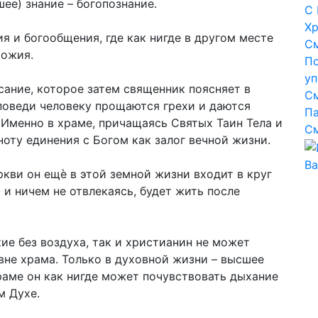
ее) знание – богопознание.
С 
Хр
я и богообщения, где как нигде в другом месте
С
Божия.
По
уп
ание, которое затем священник поясняет в
С
поведи человеку прощаются грехи и даются
Па
 Именно в храме, причащаясь Святых Таин Тела и
С
оту единения с Богом как залог вечной жизни.
В
кви он ещѐ в этой земной жизни входит в круг
и ничем не отвлекаясь, будет жить после
кие без воздуха, так и христианин не может
не храма. Только в духовной жизни – высшее
раме он как нигде может почувствовать дыхание
м Духе.