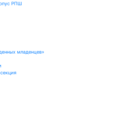
орпус РПШ
денных младенцев»
и
 секция