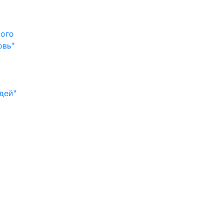
кого
овь"
дей"