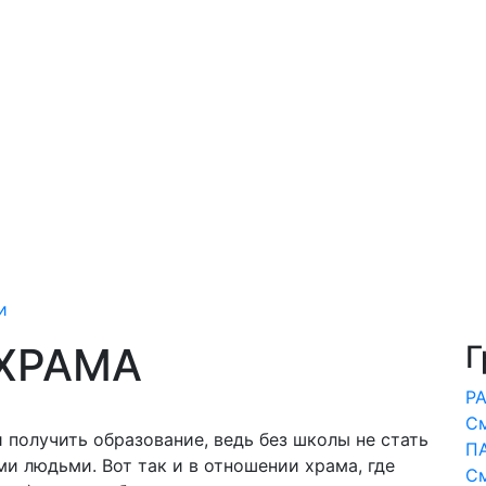
и
ХРАМА
Г
Р
С
и получить образование, ведь без школы не стать
П
и людьми. Вот так и в отношении храма, где
С