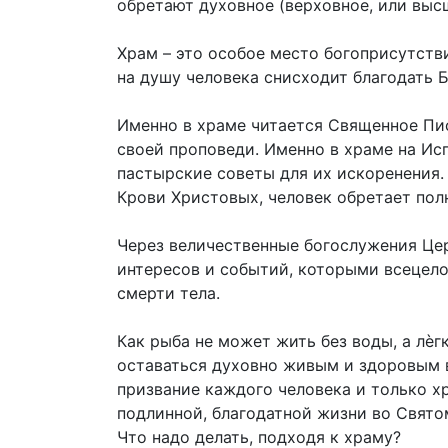
обретают духовное (верховное, или высш
Храм – это особое место богоприсутстви
на душу человека снисходит благодать 
Именно в храме читается Священное Пис
своей проповеди. Именно в храме на Ис
пастырские советы для их искоренения.
Крови Христовых, человек обретает полн
Через величественные богослужения Цер
интересов и событий, которыми всецело 
смерти тела.
Как рыба не может жить без воды, а лѐг
оставаться духовно живым и здоровым в
призвание каждого человека и только х
подлинной, благодатной жизни во Свято
Что надо делать, подходя к храму?