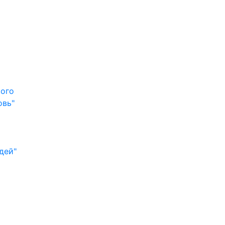
кого
овь"
дей"