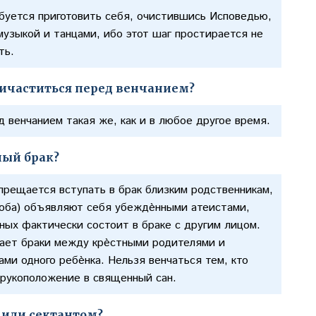
ебуется приготовить себя, очистившись Исповедью,
музыкой и танцами, ибо этот шаг простирается не
сть.
ричаститься перед венчанием?
 венчанием такая же, как и в любое другое время.
ный брак?
апрещается вступать в брак близким родственникам,
 оба) объявляют себя убеждѐнными атеистами,
ных фактически состоит в браке с другим лицом.
ает браки между крѐстными родителями и
ми одного ребѐнка. Нельзя венчаться тем, кто
 рукоположение в священный сан.
 или сектантом?