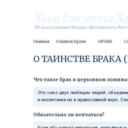
Главная
О нашем Храме
ОРОИК
С
О ТАИНСТВЕ БРАКА 
Что такое брак в церковном поним
Это союз двух любящих людей, объедин
и воспитания их в православной вере. Се
Обязательно ли венчаться?
Если оба супруга верующие, крещѐные и 