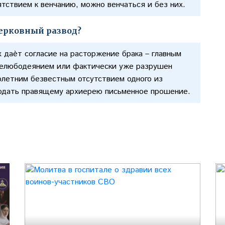
ятствием к венчанию, можно венчаться и без них.
церковный развод?
 даѐт согласие на расторжение брака – главным
прелюбодеянием или фактически уже разрушен
олетним безвестным отсутствием одного из
подать правящему архиерею письменное прошение.