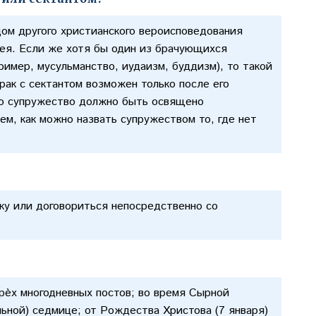
цом другого христианского вероисповедования
ея. Если же хотя бы один из брачующихся
имер, мусульманство, иудаизм, буддизм), то такой
рак с сектантом возможен только после его
мо супружество должно быть освящено
м, как можно назвать супружеством то, где нет
вку или договориться непосредственно со
рѐх многодневных постов; во время Сырной
ьной) седмице; от Рождества Христова (7 января)