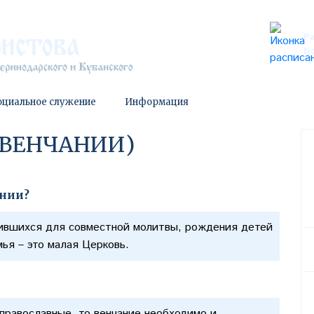
Р
Б
оциальное служение
Информация
(ВЕНЧАНИИ)
ании?
ившихся для совместной молитвы, рождения детей
мья – это малая Церковь.
православные, то венчание необходимо и