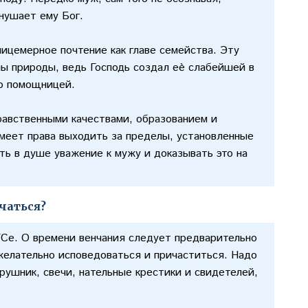
внушает ему Бог.
ицемерное почтение как главе семейства. Эту
ны природы, ведь Господь создал еѐ слабейшей в
го помощницей.
равственными качествами, образованием и
имеет права выходить за пределы, установленные
ть в душе уважение к мужу и доказывать это на
нчаться?
Се. О времени венчания следует предварительно
желательно исповедоваться и причаститься. Надо
рушник, свечи, нательные крестики и свидетелей,