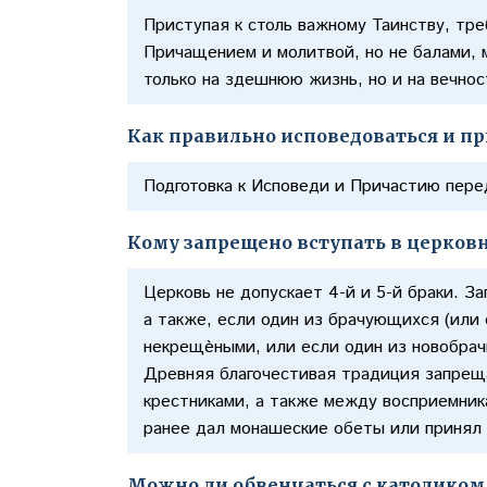
Приступая к столь важному Таинству, тр
Причащением и молитвой, но не балами, 
только на здешнюю жизнь, но и на вечно
Как правильно исповедоваться и п
Подготовка к Исповеди и Причастию перед
Кому запрещено вступать в церков
Церковь не допускает 4-й и 5-й браки. З
а также, если один из брачующихся (или
некрещѐными, или если один из новобрач
Древняя благочестивая традиция запрещ
крестниками, а также между восприемника
ранее дал монашеские обеты или принял
Можно ли обвенчаться с католиком