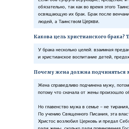
обязательно, так как во время этого Таи
освящающую их брак. Брак после венчани
людей, а Таинство
м Церкви.
Какова цель христианского брака? 
У брака несколько целей: взаимная пред
и христианское воспитание детей, предо
Почему жена должна подчиняться
Жена справедливо подчинена мужу, потом
потому что сначала от жены произошло 
Но главенство мужа в семье – не тирания
По учению Священного Писания, эта влас
Христос возлюбил Церковь и предал Себя
ради жены, сколько ради повиновения Гос