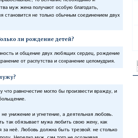
нства муж жена получают особую благодать,
я становится не только обычным соединением двух
Только ли рождение детей?
анность и общение двух любящих сердец, рождение
хранение от распутства и сохранение целомудрия.
 мужу?
у что равночестие могло бы произвести вражду, и
обольщение.
, не унижение и угнетение, а деятельная любовь.
ть так обязывает мужа любить свою жену, как
 за неѐ. Любовь должна быть трезвой: не столько
поду. Нередко муж, сам того не осознавая,