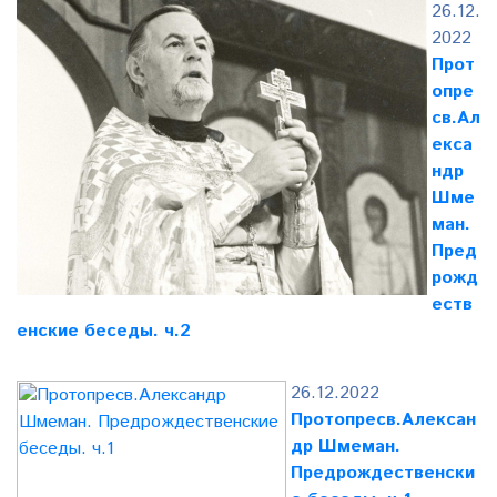
26.12.
2022
Прот
опре
св.Ал
екса
ндр
Шме
ман.
Пред
рожд
еств
енские беседы. ч.2
26.12.2022
Протопресв.Алексан
др Шмеман.
Предрождественски