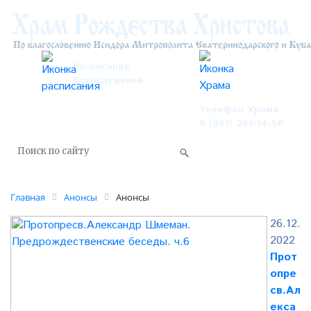
Расписание
Богослужений
Телефон Храма
8 (861) 261-14-58
Главная
Анонсы
Анонсы
26.12.
2022
Прот
опре
св.Ал
екса