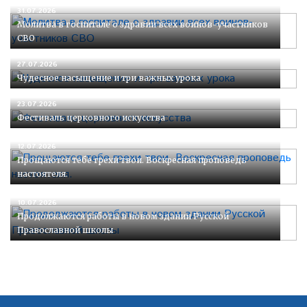
31.07.2026
Молитва в госпитале о здравии всех воинов-участников
СВО
27.07.2026
Чудесное насыщение и три важных урока
23.07.2026
Фестиваль церковного искусства
12.07.2026
Прощаются тебе грехи твои. Воскресная проповедь
настоятеля.
10.07.2026
Продолжаются работы в новом здании Русской
Православной школы