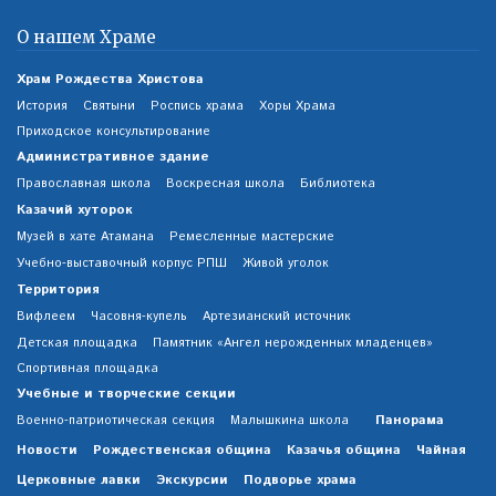
О нашем Храме
Храм Рождества Христова
История
Святыни
Роспись храма
Хоры Храма
Приходское консультирование
Административное здание
Православная школа
Воскресная школа
Библиотека
Казачий хуторок
Музей в хате Атамана
Ремесленные мастерские
Учебно-выставочный корпус РПШ
Живой уголок
Территория
Вифлеем
Часовня-купель
Артезианский источник
Детская площадка
Памятник «Ангел нерожденных младенцев»
Спортивная площадка
Учебные и творческие секции
Панорама
Военно-патриотическая секция
Малышкина школа
Новости
Рождественская община
Казачья община
Чайная
Церковные лавки
Экскурсии
Подворье храма