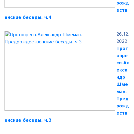
рожд
еств
енские беседы. ч.4
26.12.
2022
Прот
опре
св.Ал
екса
ндр
Шме
ман.
Пред
рожд
еств
енские беседы. ч.3