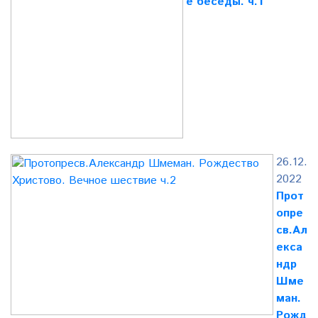
е беседы. ч.1
26.12.
2022
Прот
опре
св.Ал
екса
ндр
Шме
ман.
Рожд