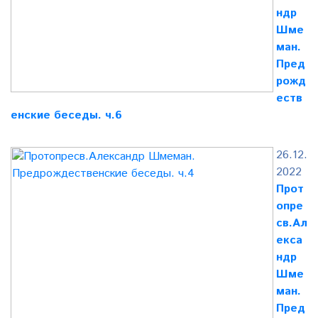
ндр
Шме
ман.
Пред
рожд
еств
енские беседы. ч.6
26.12.
2022
Прот
опре
св.Ал
екса
ндр
Шме
ман.
Пред